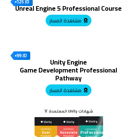
125 JD
Unreal Engine 5 Professional Course
مشاهدة المسار
99 JD
Unity Engine
Game Development Professional
Pathway
مشاهدة المسار
المعتمدة
Unity
🏅 شهادات
❖ Unity
❖ Unity
❖ Unity
CERTIFIED
CERTIFIED
CERTIFIED
Professional
User
Associate
Programmer
Programmer
Programmer